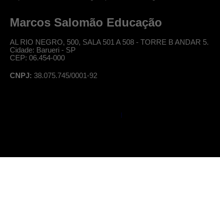
Marcos Salomão Educação
AL RIO NEGRO, 500, SALA 501 A 508 - TORRE B ANDAR 5.
Cidade: Barueri - SP
CEP: 06.454-000
CNPJ:
38.075.745/0001-92
© Professor Salomão, todos os direitos reservados
|
Política de Privacidade
Termos de Uso