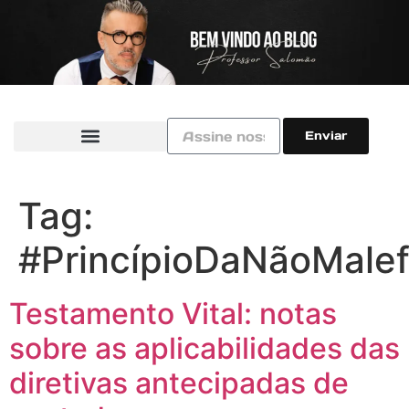
Enviar
Tag:
#PrincípioDaNãoMalef
Testamento Vital: notas
sobre as aplicabilidades das
diretivas antecipadas de