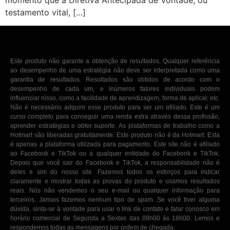
momento que a Diretiva Antecipada de Vontade, ou
testamento vital, […]
Este produto não garante a obtenção de resultados. Qualquer referência
ao desempenho de uma estratégia não deve ser interpretada como uma
garantia de resultados. Resultados são obtidos de acordo com o
desempenho de cada um, e inúmeros fatores individuais podem
influenciar nisso, como a facilidade de aprendizagem, forma de aplicar, etc.
Não é necessário adquirir esse produto para ser um afiliado. Este é um
curso completo para conseguir uma renda extra através dessa profissão,
aprender estratégias e obter suporte. As plataformas de trabalho como a
Hotmart são liberadas gratuitamente. Este produto não é da Hotmart. Esta
é apenas a plataforma utilizada para pagamento. Este site não é afiliado
ao Facebook e TikTok ou a qualquer entidade do Facebook e TikTok.
Depois que você sair do Facebook e TikTok, a responsabilidade não é
deles e sim do nosso site. Fazemos todos os esforços para indicar
claramente e mostrar todas as provas do produto e usamos resultados
reais. Nós não vendemos o seu e-mail ou qualquer informação para
terceiros. Jamais fazemos nenhum tipo de spam. Se você tiver alguma
dúvida, sinta-se à vontade para usar o link de contato e falar conosco em
horário comercial de Segunda a Sextas das 09h00 ás 18h00. Lemos e
respondemos todas as mensagens por ordem de chegada.