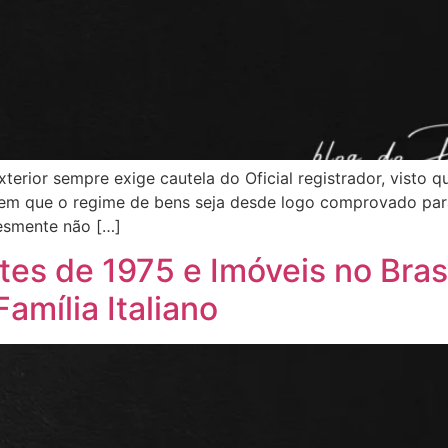
erior sempre exige cautela do Oficial registrador, visto 
em que o regime de bens seja desde logo comprovado para 
lesmente não […]
tes de 1975 e Imóveis no Bras
amília Italiano