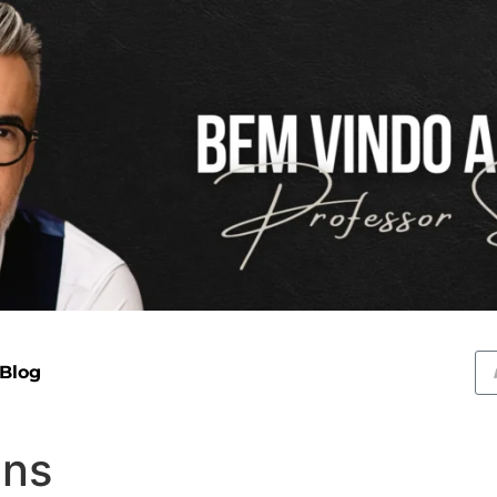
 Blog
ens