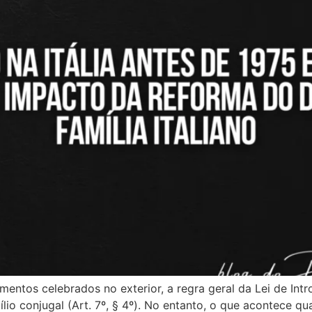
entos celebrados no exterior, a regra geral da Lei de Intr
ílio conjugal (Art. 7º, § 4º). No entanto, o que acontece 