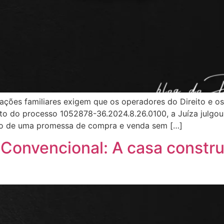
lações familiares exigem que os operadores do Direito e o
nto do processo 1052878-36.2024.8.26.0100, a Juíza julgou
stro de uma promessa de compra e venda sem […]
 Convencional: A casa const