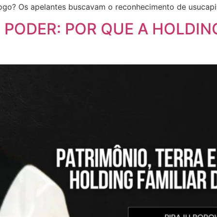
 jogo? Os apelantes buscavam o reconhecimento de usucapiã
E PODER: POR QUE A HOLDI