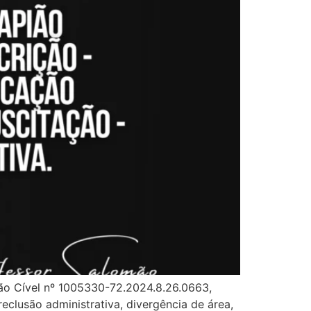
ção Cível nº 1005330-72.2024.8.26.0663,
eclusão administrativa, divergência de área,