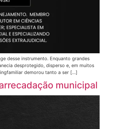
onge desse instrumento. Enquanto grandes
anecia desprotegido, disperso e, em muitos
dingfamiliar demorou tanto a ser […]
 arrecadação municipal