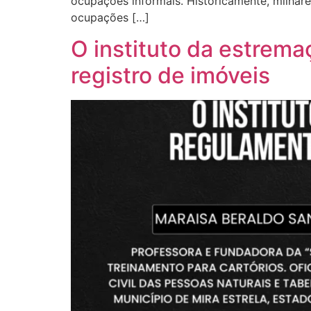
ocupações informais. Historicamente, milhar
ocupações […]
O instituto da estrema
registro de imóveis