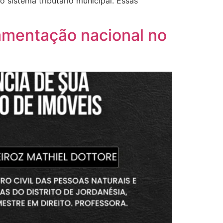
sistema tributário municipal. Essas
lamentação nacional no