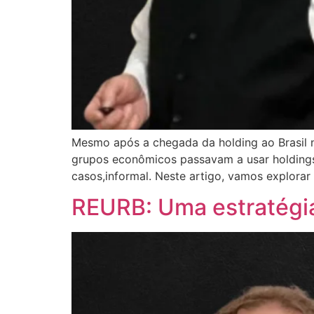
Mesmo após a chegada da holding ao Brasil n
grupos econômicos passavam a usar holdings 
casos,informal. Neste artigo, vamos explorar a
REURB: Uma estratégia