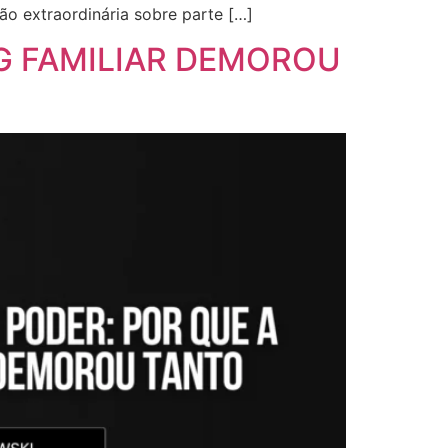
o extraordinária sobre parte […]
NG FAMILIAR DEMOROU