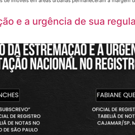
es de imóveis em áreas urbanas permaneceram à margem do 
ção e a urgência de sua regu