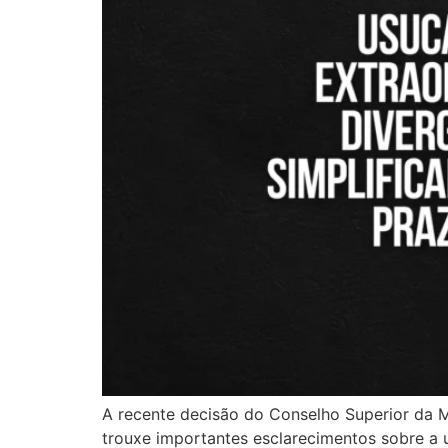
A recente decisão do Conselho Superior da M
trouxe importantes esclarecimentos sobre a us