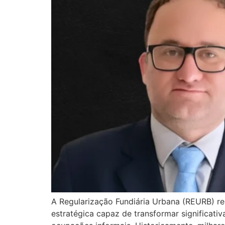
A Regularização Fundiária Urbana (REURB) re
estratégica capaz de transformar significati