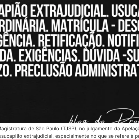
agistratura de São Paulo (TJSP), no julgamento da Apela
ucapião extrajudicial, especialmente no que se refere à pr