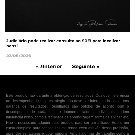
Judiciário pode realizar consulta ao SREI para localizar
bens?
22/05/2026
« Anterior
Seguinte »
Este produto não garante a obtenção de resultados. Qualquer referência
ao desempenho de uma estratégia não deve ser interpretada como uma
garantia de resultados. Resultados são obtidos de acordo com o
desempenho de cada um, e inúmeros fatores individuais podem
influenciar nisso, como a facilidade de aprendizagem, forma de aplicar, etc.
Não é necessário adquirir esse produto para ser um afiliado. Este é um
curso completo para conseguir uma renda extra através dessa profissão,
aprender estratégias e obter suporte. As plataformas de trabalho como a