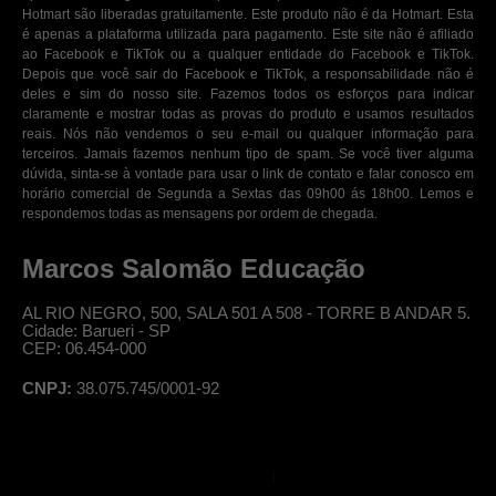
Hotmart são liberadas gratuitamente. Este produto não é da Hotmart. Esta
é apenas a plataforma utilizada para pagamento. Este site não é afiliado
ao Facebook e TikTok ou a qualquer entidade do Facebook e TikTok.
Depois que você sair do Facebook e TikTok, a responsabilidade não é
deles e sim do nosso site. Fazemos todos os esforços para indicar
claramente e mostrar todas as provas do produto e usamos resultados
reais. Nós não vendemos o seu e-mail ou qualquer informação para
terceiros. Jamais fazemos nenhum tipo de spam. Se você tiver alguma
dúvida, sinta-se à vontade para usar o link de contato e falar conosco em
horário comercial de Segunda a Sextas das 09h00 ás 18h00. Lemos e
respondemos todas as mensagens por ordem de chegada.
Marcos Salomão Educação
AL RIO NEGRO, 500, SALA 501 A 508 - TORRE B ANDAR 5.
Cidade: Barueri - SP
CEP: 06.454-000
CNPJ:
38.075.745/0001-92
© Professor Salomão, todos os direitos reservados
|
Política de Privacidade
Termos de Uso