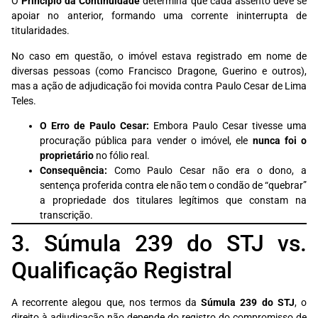
O
Princípio da Continuidade
determina que cada assento deve se
apoiar no anterior, formando uma corrente ininterrupta de
titularidades.
No caso em questão, o imóvel estava registrado em nome de
diversas pessoas (como Francisco Dragone, Guerino e outros),
mas a ação de adjudicação foi movida contra Paulo Cesar de Lima
Teles.
O Erro de Paulo Cesar:
Embora Paulo Cesar tivesse uma
procuração pública para vender o imóvel, ele
nunca foi o
proprietário
no fólio real.
Consequência:
Como Paulo Cesar não era o dono, a
sentença proferida contra ele não tem o condão de “quebrar”
a propriedade dos titulares legítimos que constam na
transcrição.
3. Súmula 239 do STJ vs.
Qualificação Registral
A recorrente alegou que, nos termos da
Súmula 239 do STJ
, o
direito à adjudicação não depende do registro do compromisso de