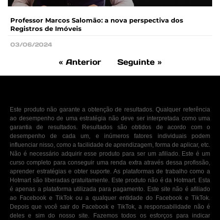
Professor Marcos Salomão: a nova perspectiva dos
Registros de Imóveis
03/06/2024
« Anterior
Seguinte »
Este produto não garante a obtenção de resultados. Qualquer referência
ao desempenho de uma estratégia não deve ser interpretada como uma
garantia de resultados. Resultados são obtidos de acordo com o
desempenho de cada um, e inúmeros fatores individuais podem
influenciar nisso, como a facilidade de aprendizagem, forma de aplicar, etc.
Não é necessário adquirir esse produto para ser um afiliado. Este é um
curso completo para conseguir uma renda extra através dessa profissão,
aprender estratégias e obter suporte. As plataformas de trabalho como a
Hotmart são liberadas gratuitamente. Este produto não é da Hotmart. Esta
é apenas a plataforma utilizada para pagamento. Este site não é afiliado
ao Facebook e TikTok ou a qualquer entidade do Facebook e TikTok.
Depois que você sair do Facebook e TikTok, a responsabilidade não é
deles e sim do nosso site. Fazemos todos os esforços para indicar