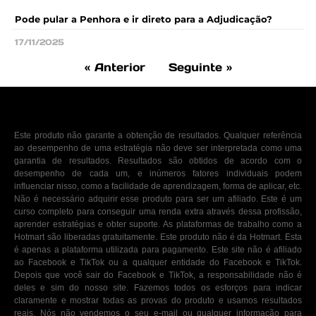
Pode pular a Penhora e ir direto para a Adjudicação?
17/11/2025
« Anterior
Seguinte »
Este produto não garante a obtenção de resultados. Qualquer referência
ao desempenho de uma estratégia não deve ser interpretada como uma
garantia de resultados. Resultados são obtidos de acordo com o
desempenho de cada um, e inúmeros fatores individuais podem
influenciar nisso, como a facilidade de aprendizagem, forma de aplicar, etc.
Não é necessário adquirir esse produto para ser um afiliado. Este é um
curso completo para conseguir uma renda extra através dessa profissão,
aprender estratégias e obter suporte. As plataformas de trabalho como a
Hotmart são liberadas gratuitamente. Este produto não é da Hotmart. Esta
é apenas a plataforma utilizada para pagamento. Este site não é afiliado
ao Facebook e TikTok ou a qualquer entidade do Facebook e TikTok.
Depois que você sair do Facebook e TikTok, a responsabilidade não é
deles e sim do nosso site. Fazemos todos os esforços para indicar
claramente e mostrar todas as provas do produto e usamos resultados
reais. Nós não vendemos o seu e-mail ou qualquer informação para