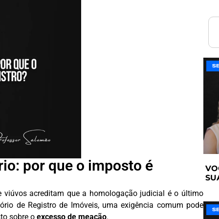
S
io: por que o imposto é
VO
SU
 e viúvos acreditam que a homologação judicial é o último
ório de Registro de Imóveis, uma exigência comum pode
S
to sobre o
excesso de meação
.