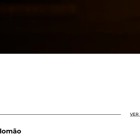
VER
alomão