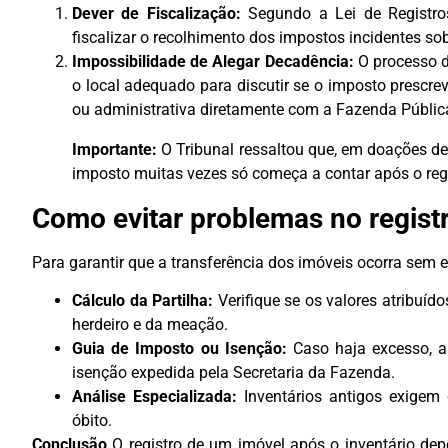
Dever de Fiscalização:
Segundo a Lei de Registros 
fiscalizar o recolhimento dos impostos incidentes sob
Impossibilidade de Alegar Decadência:
O processo d
o local adequado para discutir se o imposto prescrev
ou administrativa diretamente com a Fazenda Públic
Importante:
O Tribunal ressaltou que, em doações de 
imposto muitas vezes só começa a contar após o regis
Como evitar problemas no registr
Para garantir que a transferência dos imóveis ocorra sem e
Cálculo da Partilha:
Verifique se os valores atribuí
herdeiro e da meação.
Guia de Imposto ou Isenção:
Caso haja excesso, a
isenção expedida pela Secretaria da Fazenda.
Análise Especializada:
Inventários antigos exigem
óbito.
Conclusão
O registro de um imóvel após o inventário dep