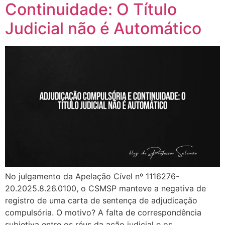
Continuidade: O Título
Judicial não é Automático
No julgamento da Apelação Cível nº 1116276-
20.2025.8.26.0100, o CSMSP manteve a negativa de
registro de uma carta de sentença de adjudicação
compulsória. O motivo? A falta de correspondência
subjetiva entre os réus da ação judicial e os