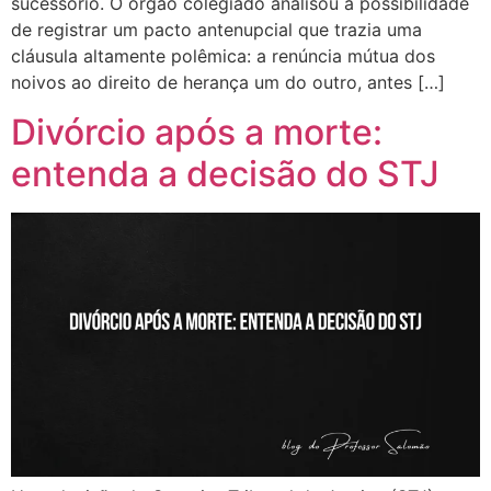
sucessório. O órgão colegiado analisou a possibilidade
de registrar um pacto antenupcial que trazia uma
cláusula altamente polêmica: a renúncia mútua dos
noivos ao direito de herança um do outro, antes […]
Divórcio após a morte:
entenda a decisão do STJ