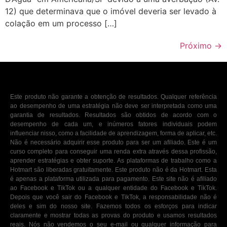
12) que determinava que o imóvel deveria ser levado à
colação em um processo […]
Próximo
→
Este produto não garante a obtenção de resultados. Qualquer referência
ao desempenho de uma estratégia não deve ser interpretada como uma
garantia de resultados. Resultados são obtidos de acordo com o
desempenho de cada um, e inúmeros fatores individuais podem
influenciar nisso, como a facilidade de aprendizagem, forma de aplicar, etc.
Não é necessário adquirir esse produto para ser um afiliado. Este é um
curso completo para conseguir uma renda extra através dessa profissão,
aprender estratégias e obter suporte. As plataformas de trabalho como a
Hotmart são liberadas gratuitamente. Este produto não é da Hotmart. Esta
é apenas a plataforma utilizada para pagamento. Este site não é afiliado
ao Facebook e TikTok ou a qualquer entidade do Facebook e TikTok.
Depois que você sair do Facebook e TikTok, a responsabilidade não é
deles e sim do nosso site. Fazemos todos os esforços para indicar
claramente e mostrar todas as provas do produto e usamos resultados
reais. Nós não vendemos o seu e-mail ou qualquer informação para